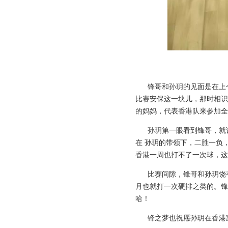
锋哥和
的见面是在上
孙玥
比赛安保这一块儿，那时相识
的妈妈，代表香港队来参加全
第一眼看到锋哥，就
孙玥
在 孙玥的带领下，二胜一负
香港一周也打不了一次球，这
比赛间隙，锋哥和
孙玥饶
月也就打一次硬排之类的。锋
哈！
锋之梦也祝愿
孙玥在香港