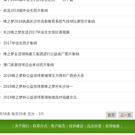
欢送2019届毕业生照片集锦
锋之梦2018执裁长沙市高新教育系统气排球比赛照片集锦
长沙锋之梦欢送2017毕业生女排比赛视频
2017毕业生照片集锦
锋之梦走进湖南建工集团进行公益推广图片集锦
澳门发展排球总会来访照片集锦
2016锋之梦杯公益排球赛湘潭沃力搏对广西孙大圣
2016锋之梦杯公益排球赛锋之梦对长沙佳一
2016锋之梦杯公益排球赛湖南德昌对福建京元
共58条 每页20条 页次：1/3
首页
上一页
关于我们
联系方式
客户留言
投诉建议
品文欣赏
友情链接
|
|
|
|
|
|
|