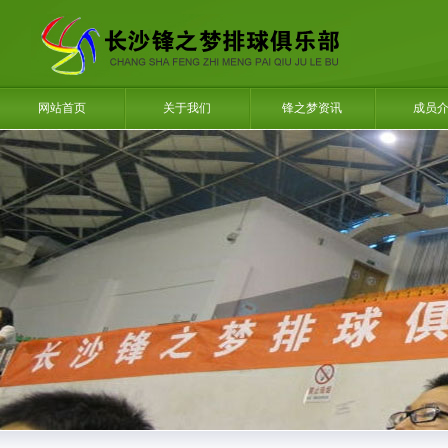
网站首页
关于我们
锋之梦资讯
成员