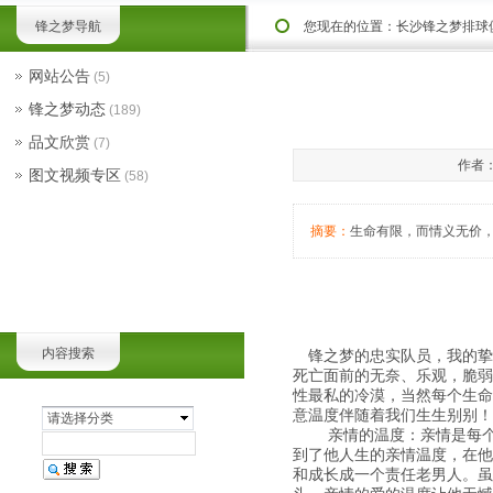
锋之梦导航
您现在的位置：
长沙锋之梦排球
网站公告
(5)
锋之梦动态
(189)
品文欣赏
(7)
作者：
图文视频专区
(58)
摘要：
生命有限，而情义无价
内容搜索
锋之梦的忠实队员，我的挚
死亡面前的无奈、乐观，脆弱
性最私的冷漠，当然每个生命
意温度伴随着我们生生别别！
请选择分类
亲情的温度：亲情是每个人
到了他人生的亲情温度，在他
和成长成一个责任老男人。虽