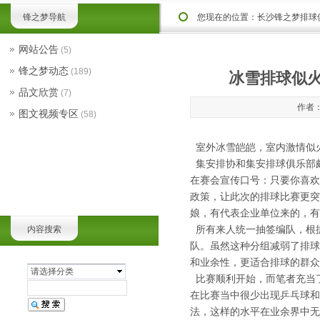
锋之梦导航
您现在的位置：
长沙锋之梦排球
网站公告
(5)
锋之梦动态
(189)
冰雪排球似
品文欣赏
(7)
作者：
图文视频专区
(58)
室外冰雪皑皑，室内激情似
集安排协和集安排球俱乐部
在赛会宣传口号：只要你喜欢
政策，让此次的排球比赛更突
娘，有代表企业单位来的，有
内容搜索
所有来人统一抽签编队，根
队。虽然这种分组减弱了排球
和业余性，更适合排球的群众
请选择分类
比赛顺利开始，而笔者充当
在比赛当中很少出现乒乓球和
法，这样的水平在业余界中无