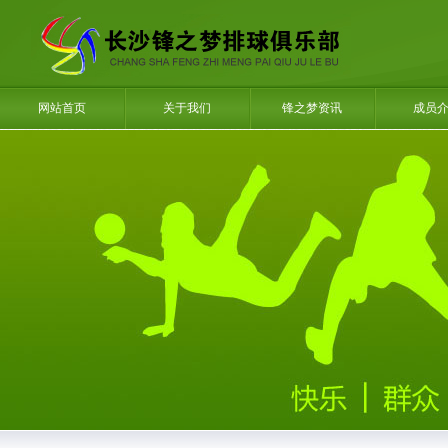
网站首页
关于我们
锋之梦资讯
成员