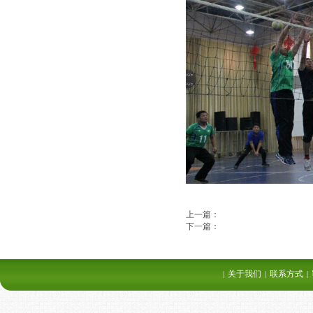
上一篇：
下一篇：
关于我们
联系方式
|
|
|