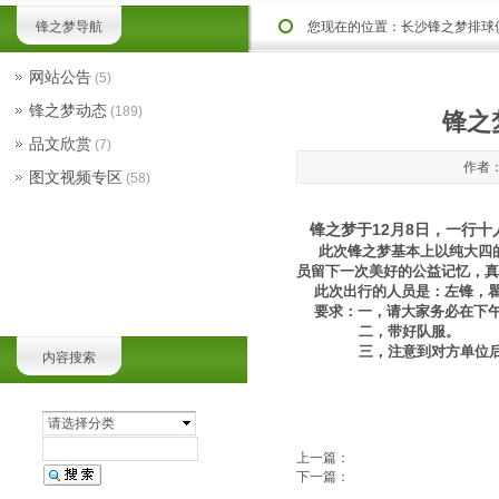
锋之梦导航
您现在的位置：
长沙锋之梦排球
网站公告
(5)
锋之梦动态
(189)
锋之
品文欣赏
(7)
作者：
图文视频专区
(58)
锋之梦于12月8日，一行十
此次锋之梦基本上以纯大四的
员留下一次美好的公益记忆，真
此次出行的人员是：左锋，瞿
要求：一，请大家务必在下午
二，带好队服。
三，注意到对方单位后的
内容搜索
请选择分类
上一篇：
下一篇：