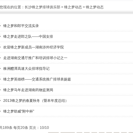
您现在的位置：
长沙锋之梦排球俱乐部
>
锋之梦动态
>
锋之梦动态
锋之梦和郎平交流实录
锋之梦走进郎之队——中国女排
欢迎锋之梦新成员—湖南涉外经济学院
走进湖南交通厅推广和培训排球小记之一
株洲醴潭高速大众排球指导记
锋之梦英雄榜——交通系统推广排球表扬篇
锋之梦马年走进湖南药物监测局
2013锋之梦的春夏秋冬（暨本年度总结）
锋之梦助威“附中杯”
共189条 每页20条 页次：10/10